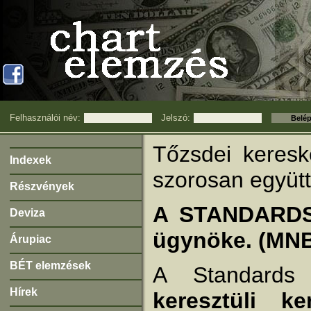
Felhasználói név:
Jelszó:
Tőzsdei keres
Indexek
szorosan együt
Részvények
A STANDARDS
Deviza
ügynöke. (MNB
Árupiac
BÉT elemzések
A Standard
Hírek
keresztüli k