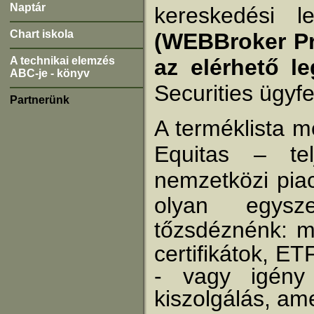
Naptár
kereskedési l
Chart iskola
(WEBBroker Pr
A technikai elemzés
az elérhető l
ABC-je - könyv
Securities ügyfe
Partnerünk
A terméklista 
Equitas – tel
nemzetközi piac
olyan egysz
tőzsdéznénk: m
certifikátok,
ETF
- vagy igény 
kiszolgálás, ame