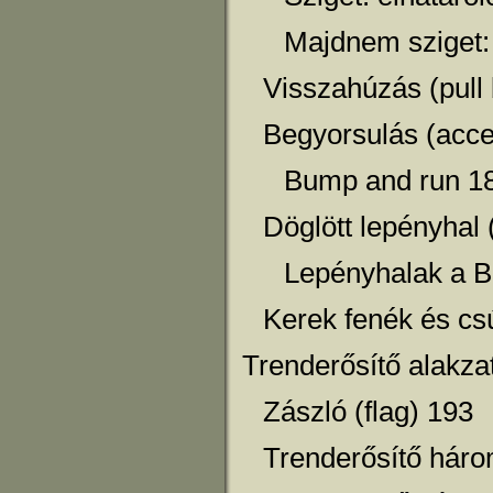
Majdnem sziget:
Visszahúzás (pull
Begyorsulás (acce
Bump and run 1
Döglött lepényhal 
Lepényhalak a 
Kerek fenék és cs
Trenderősítő alakza
Zászló (flag) 193
Trenderősítő háro