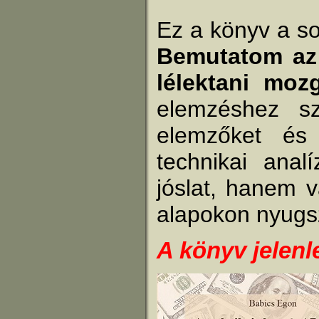
Ez a könyv a so
Bemutatom az 
lélektani moz
elemzéshez sz
elemzőket és
technikai anal
jóslat, hanem v
alapokon nyugs
A könyv jelen