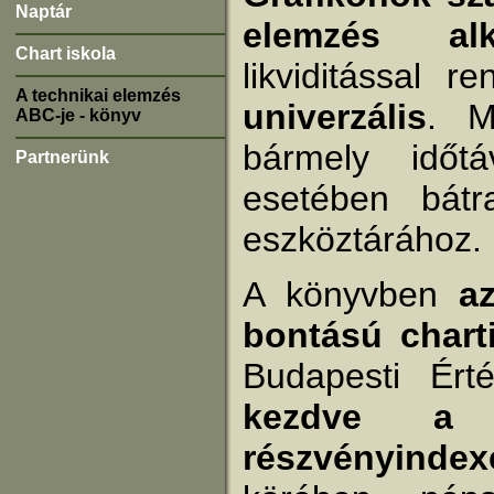
Naptár
elemzés alk
Chart iskola
likviditással 
A technikai elemzés
univerzális
. M
ABC-je - könyv
bármely időt
Partnerünk
esetében bátr
eszköztárához.
A könyvben
a
bontású char
Budapesti Ért
kezdve a
részvényinde