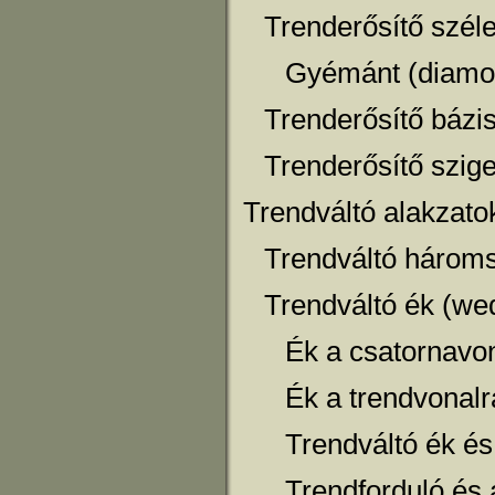
Trenderősítő szél
Gyémánt (diamo
Trenderősítő bázi
Trenderősítő szige
Trendváltó alakzato
Trendváltó hároms
Trendváltó ék (we
Ék a csatornavo
Ék a trendvonal
Trendváltó ék és
Trendforduló és 