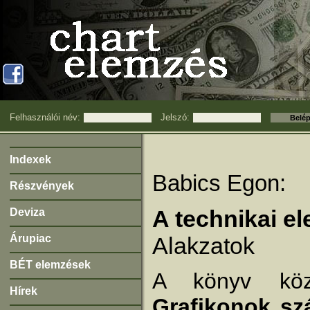
Felhasználói név:
Jelszó:
Indexek
Babics Egon:
Részvények
A technikai el
Deviza
Árupiac
Alakzatok
BÉT elemzések
A könyv közé
Hírek
Grafikonok sz