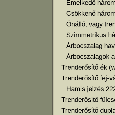
Emelkedő három
Csökkenő három
Önálló, vagy tre
Szimmetrikus há
Árbocszalag hav
Árbocszalagok a 
Trenderősítő ék (
Trenderősítő fej-v
Hamis jelzés 22
Trenderősítő füle
Trenderősítő dupl