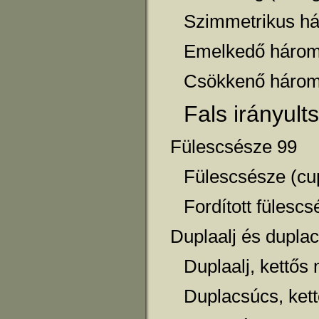
Szimmetrikus há
Emelkedő hároms
Csökkenő hároms
Fals irányult
Fülescsésze 99
Fülescsésze (cu
Fordított fülesc
Duplaalj és dupla
Duplaalj, kettős
Duplacsúcs, ket