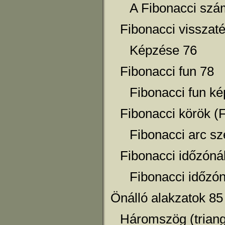
A Fibonacci szá
Fibonacci visszat
Képzése 76
Fibonacci fun 78
Fibonacci fun k
Fibonacci körök (F
Fibonacci arc s
Fibonacci időzóná
Fibonacci időzó
Önálló alakzatok 85
Háromszög (triang