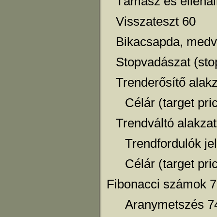
Támasz és ellenál
Visszateszt 60
Bikacsapda, medve
Stopvadászat (sto
Trenderősítő alakz
Célár (target pri
Trendváltó alakzat
Trendfordulók je
Célár (target pri
Fibonacci számok 
Aranymetszés 7