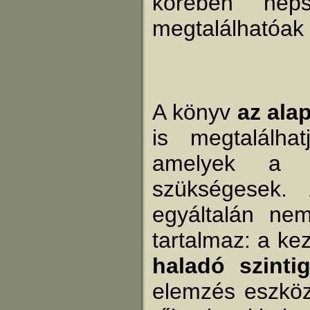
körében né
megtalálhatóak 
A könyv
az ala
is megtalálha
amelyek a te
szükségesek.
egyáltalán nem
tartalmaz: a ke
haladó szinti
elemzés eszköz