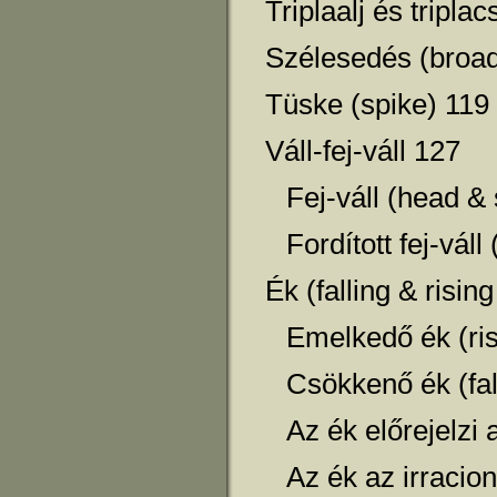
Triplaalj és tripla
Szélesedés (broad
Tüske (spike) 119
Váll-fej-váll 127
Fej-váll (head &
Fordított fej-vál
Ék (falling & risi
Emelkedő ék (ri
Csökkenő ék (fa
Az ék előrejelzi 
Az ék az irracion