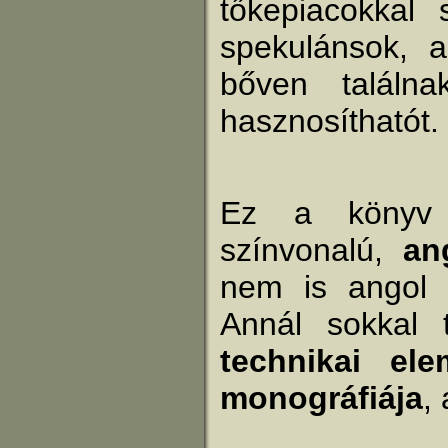
tőkepiacokkal 
spekulánsok, a
bőven találna
hasznosíthatót.
Ez a köny
színvonalú,
an
nem is angol 
Annál sokkal
technikai ele
monográfiája
,