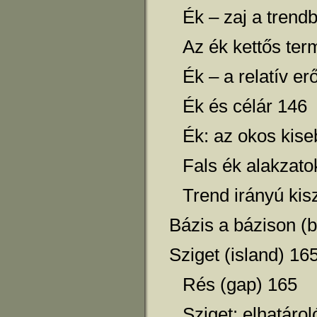
Ék – zaj a trend
Az ék kettős te
Ék – a relatív e
Ék és célár 146
Ék: az okos kis
Fals ék alakzato
Trend irányú kis
Bázis a bázison (
Sziget (island) 16
Rés (gap) 165
Sziget: elhatárol