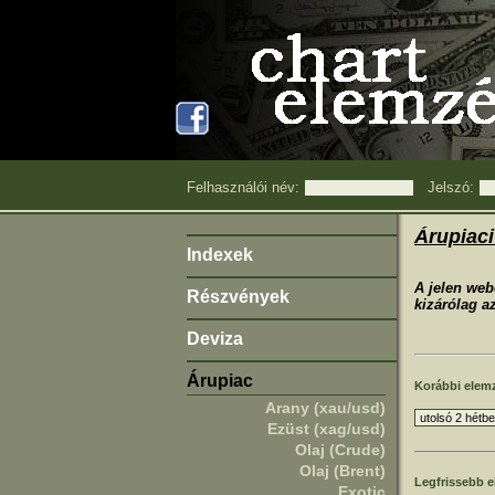
Felhasználói név:
Jelszó:
Árupiac
Indexek
A jelen web
Részvények
kizárólag az
Deviza
Árupiac
Korábbi elem
Arany (xau/usd)
Ezüst (xag/usd)
Olaj (Crude)
Olaj (Brent)
Legfrissebb 
Exotic