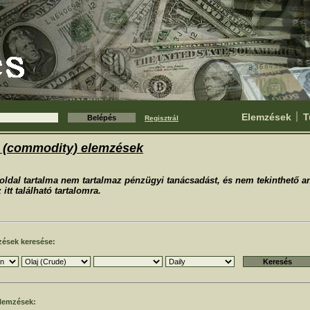
Elemzések
T
Regisztrál
i (commodity) elemzések
oldal tartalma nem tartalmaz pénzügyi tanácsadást, és nem tekinthető an
 itt található tartalomra.
zések keresése:
elemzések: