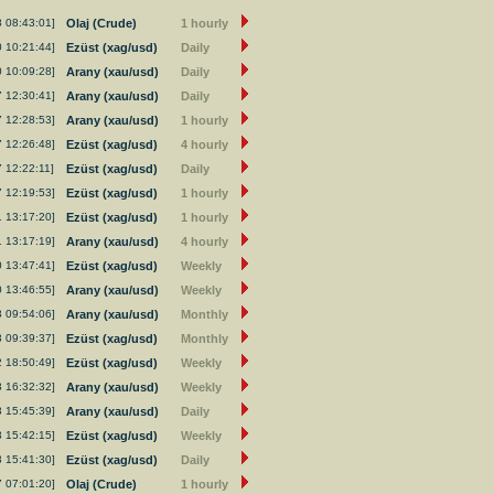
8 08:43:01]
Olaj (Crude)
1 hourly
0 10:21:44]
Ezüst (xag/usd)
Daily
0 10:09:28]
Arany (xau/usd)
Daily
7 12:30:41]
Arany (xau/usd)
Daily
7 12:28:53]
Arany (xau/usd)
1 hourly
7 12:26:48]
Ezüst (xag/usd)
4 hourly
 12:22:11]
Ezüst (xag/usd)
Daily
7 12:19:53]
Ezüst (xag/usd)
1 hourly
1 13:17:20]
Ezüst (xag/usd)
1 hourly
1 13:17:19]
Arany (xau/usd)
4 hourly
0 13:47:41]
Ezüst (xag/usd)
Weekly
0 13:46:55]
Arany (xau/usd)
Weekly
3 09:54:06]
Arany (xau/usd)
Monthly
3 09:39:37]
Ezüst (xag/usd)
Monthly
2 18:50:49]
Ezüst (xag/usd)
Weekly
3 16:32:32]
Arany (xau/usd)
Weekly
3 15:45:39]
Arany (xau/usd)
Daily
3 15:42:15]
Ezüst (xag/usd)
Weekly
3 15:41:30]
Ezüst (xag/usd)
Daily
7 07:01:20]
Olaj (Crude)
1 hourly