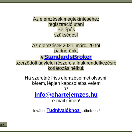
Az elemzések megtekintéséhez
regisztráció utáni
Belépés
szükséges!
Az elemzések 2021. márc. 20-tól
partnerünk,
StandardsBroker
a
szerződött ügyfelei részére állnak rendelkezésre
korlátozás nélkül.
Ha szeretné friss elemzéseimet olvasni,
kérem, lépjen kapcsolatba velem
az
info@chartelemzes.hu
e-mail címen!
Tudnivalókhoz
További
kattintson !