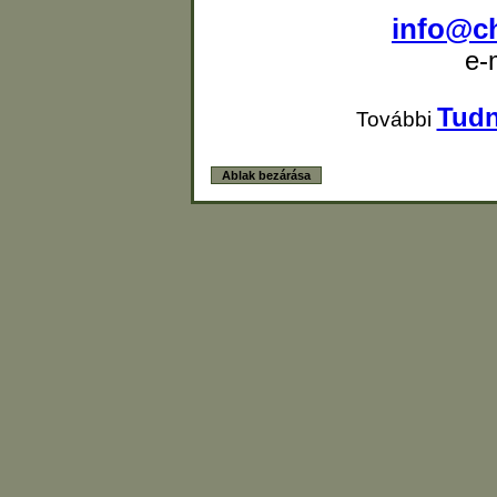
info@c
e-
Tudn
További