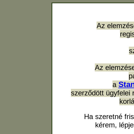
Az elemzés
regi
s
Az elemzése
p
Sta
a
szerződött ügyfelei 
korl
Ha szeretné fri
kérem, lépj