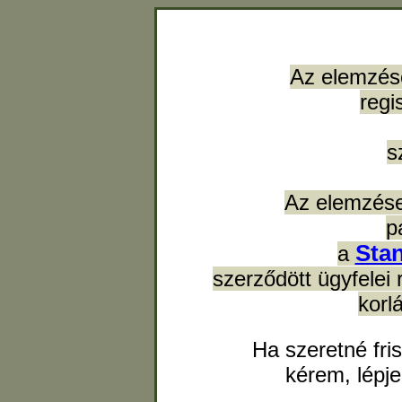
Az elemzés
regi
s
Az elemzése
p
Sta
a
szerződött ügyfelei 
korl
Ha szeretné fri
kérem, lépj