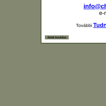
info@c
e-
Tudn
További