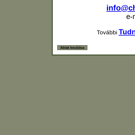
info@c
e-
Tudn
További