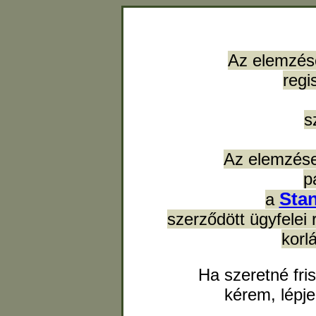
Az elemzés
regi
s
Az elemzése
p
Sta
a
szerződött ügyfelei 
korl
Ha szeretné fri
kérem, lépj