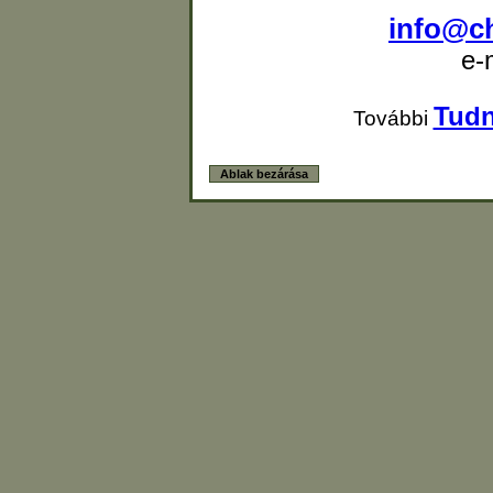
info@c
e-
Tudn
További