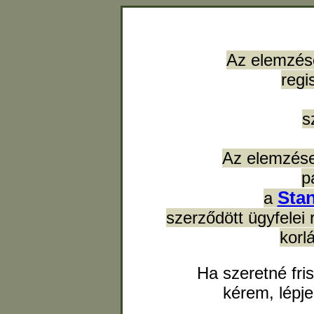
Az elemzés
regi
s
Az elemzése
p
Sta
a
szerződött ügyfelei 
korl
Ha szeretné fri
kérem, lépj