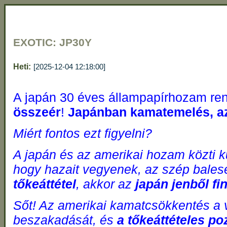
EXOTIC: JP30Y
Heti:
[2025-12-04 12:18:00]
A japán 30 éves állampapírhozam rend
összeér
!
Japánban kamatemelés, a
Miért fontos ezt figyelni?
A japán és az amerikai hozam közti 
hogy hazait vegyenek, az szép baleset
tőkeáttétel
, akkor az
japán jenből fi
Sőt! Az amerikai kamatcsökkentés a v
beszakadását, és
a tőkeáttételes po